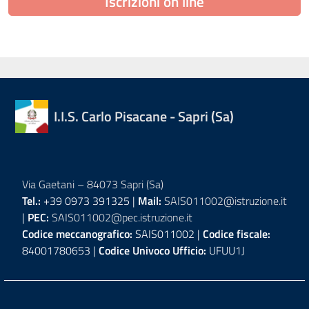
Iscrizioni on line
I.I.S. Carlo Pisacane - Sapri (Sa)
Via Gaetani – 84073 Sapri (Sa)
Tel.:
+39 0973 391325 |
Mail:
SAIS011002@istruzione.it
|
PEC:
SAIS011002@pec.istruzione.it
Codice meccanografico:
SAIS011002 |
Codice fiscale:
84001780653 |
Codice Univoco Ufficio:
UFUU1J