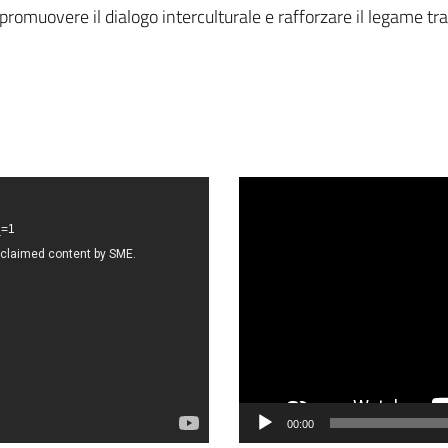
, promuovere il dialogo interculturale e rafforzare il legame tra
Video
Player
_=1
00:00