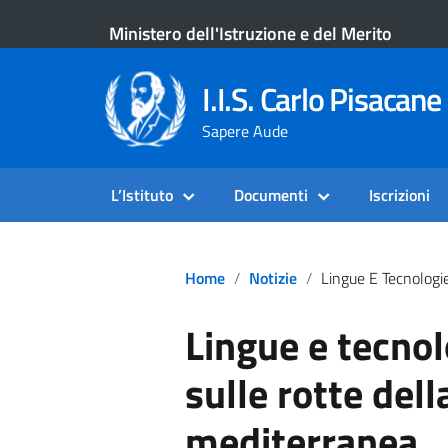
Ministero dell'Istruzione e del Merito
I.I.S. Carlo Pisacane 
Sapere Aude
L’Istituto
Documenti
Iscrizioni
Home
Notizie
Lingue E Tecnologie In Viaggio: Sulle Rotte Della Die
Lingue e tecnol
sulle rotte dell
mediterranea