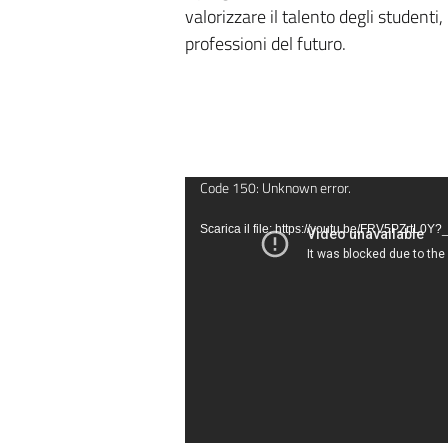
valorizzare il talento degli studenti
professioni del futuro.
Video
Code 150: Unknown error.
Player
Scarica il file: https://youtu.be/FRV5PZrtL0Y?