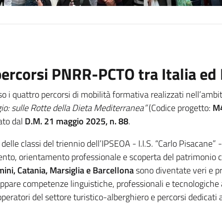
 percorsi PNRR-PCTO tra Italia ed
 i quattro percorsi di mobilità formativa realizzati nell’ambi
io: sulle Rotte della Dieta Mediterranea”
(Codice progetto:
M4
iato dal
D.M. 21 maggio 2025, n. 88
.
 delle classi del triennio dell’IPSEOA - I.I.S. “Carlo Pisacane”
nto, orientamento professionale e scoperta del patrimonio 
mini, Catania, Marsiglia e Barcellona
sono diventate veri e pro
uppare competenze linguistiche, professionali e tecnologiche 
peratori del settore turistico-alberghiero e percorsi dedicati 