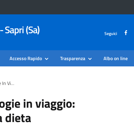
- Sapri (Sa)
Seguici
Accesso Rapido
Trasparenza
Albo on line
ta Mediterranea
ogie in viaggio:
a dieta