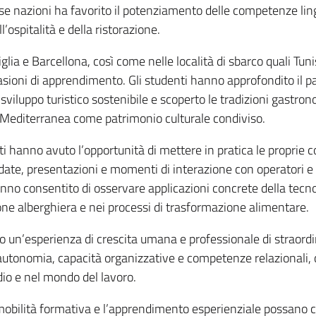
e nazioni ha favorito il potenziamento delle competenze lingui
l’ospitalità e della ristorazione.
siglia e Barcellona, così come nelle località di sbarco quali Tun
asioni di apprendimento. Gli studenti hanno approfondito il pat
sviluppo turistico sostenibile e scoperto le tradizioni gastron
 Mediterranea come patrimonio culturale condiviso.
anti hanno avuto l’opportunità di mettere in pratica le proprie
idate, presentazioni e momenti di interazione con operatori e t
no consentito di osservare applicazioni concrete della tecnol
tione alberghiera e nei processi di trasformazione alimentare.
o un’esperienza di crescita umana e professionale di straordi
autonomia, capacità organizzative e competenze relazionali,
udio e nel mondo del lavoro.
obilità formativa e l’apprendimento esperienziale possano co