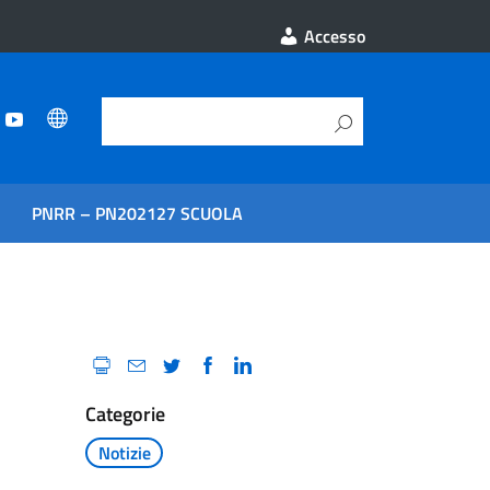
Accesso
PNRR – PN202127 SCUOLA
Categorie
Notizie