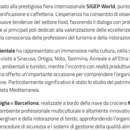
pato alla prestigiosa fiera internazionale
SIGEP World
, punto
 panificazione e caffetteria. L’esperienza ha consentito di oss
 nuove tendenze del settore food, favorendo il dialogo con pr
e e ai principali poli dedicati alla valorizzazione delle eccelle
a conoscenza delle professioni del turismo e della ristorazio
rientale
ha rappresentato un’immersione nella cultura, nella st
visite a Siracusa, Ortigia, Noto, Taormina, Acireale e all’Etn
ci, ambientali e turistici, mentre l’incontro con realtà produtti
 ha offerto un’importante occasione per comprendere l’organizz
iane. Particolarmente significativo è stato lo studio del patri
ieta Mediterranea.
iglia
e
Barcellona
, realizzate a bordo della nave da crociera
 ambiente professionale multiculturale e altamente innovativo
lberghieri e della ristorazione di bordo, approfondendo l’organiz
le procedure di sicurezza e i sistemi di gestione della qualità a