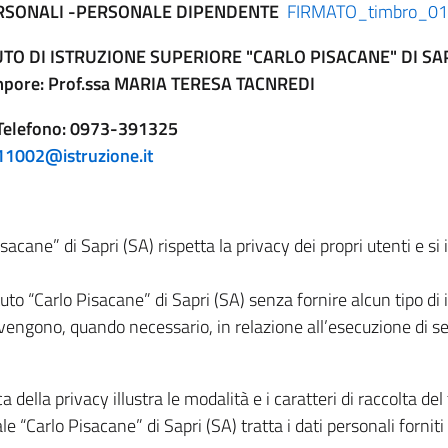
ERSONALI -PERSONALE DIPENDENTE
FIRMATO_timbro_01- 
UTO DI ISTRUZIONE SUPERIORE "CARLO PISACANE" DI SA
tempore: Prof.ssa MARIA TERESA TACNREDI
) Telefono: 0973-391325
11002@istruzione.it
isacane” di Sapri (SA) rispetta la privacy dei propri utenti e s
ituto “Carlo Pisacane” di Sapri (SA) senza fornire alcun tipo d
vvengono, quando necessario, in relazione all’esecuzione di ser
 della privacy illustra le modalità e i caratteri di raccolta de
ale “Carlo Pisacane” di Sapri (SA) tratta i dati personali fornit