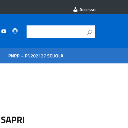
Accesso
PNRR – PN202127 SCUOLA
E SAPRI