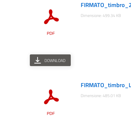
FIRMATO_timbro_28
Dimensione: 499.34 KB
DOWNLOAD
FIRMATO_timbro_Li
Dimensione: 485.01 KB