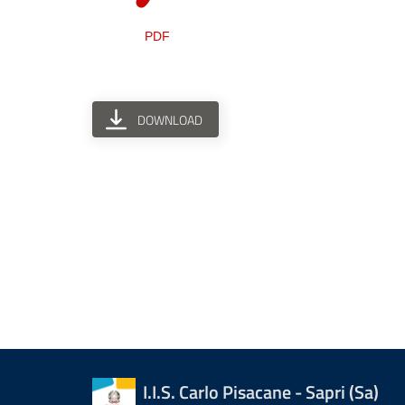
DOWNLOAD
I.I.S. Carlo Pisacane - Sapri (Sa)