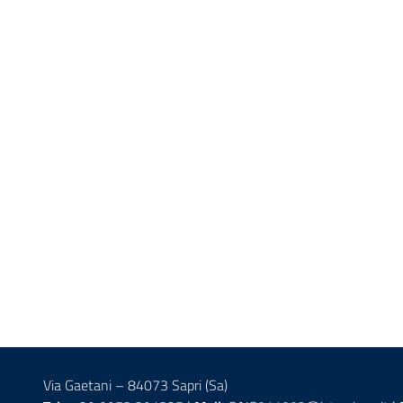
Via Gaetani – 84073 Sapri (Sa)