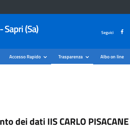
- Sapri (Sa)
Seguici
Accesso Rapido
Trasparenza
Albo on line
ento dei dati IIS CARLO PISACAN