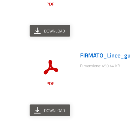
DOWNLOAD
FIRMATO_Linee_gui
Dimensione: 450.44 KB
DOWNLOAD