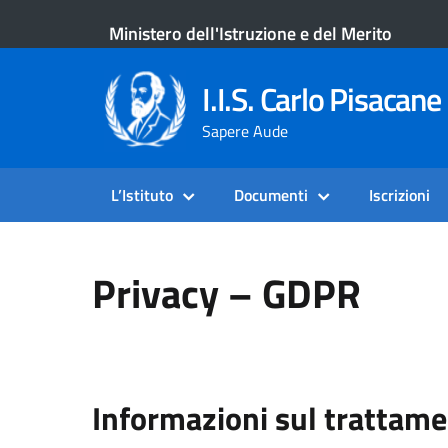
Ministero dell'Istruzione e del Merito
I.I.S. Carlo Pisacane 
Sapere Aude
L’Istituto
Documenti
Iscrizioni
Privacy – GDPR
Informazioni sul trattam