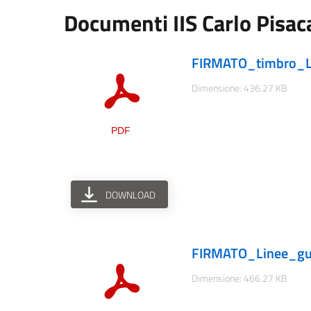
Documenti IIS Carlo Pisa
FIRMATO_timbro_Lin
Dimensione: 436.27 KB
DOWNLOAD
FIRMATO_Linee_guid
Dimensione: 466.27 KB