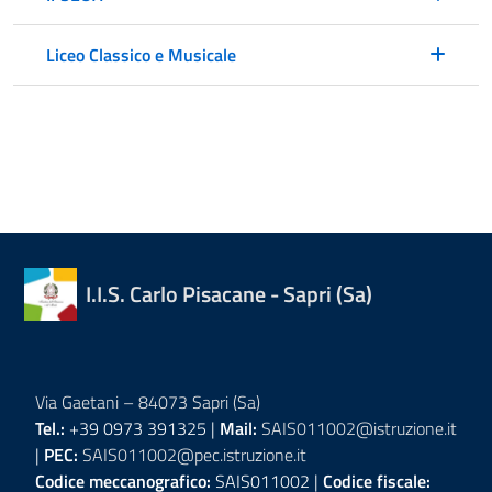
Liceo Classico e Musicale
I.I.S. Carlo Pisacane - Sapri (Sa)
Via Gaetani – 84073 Sapri (Sa)
Tel.:
+39 0973 391325 |
Mail:
SAIS011002@istruzione.it
|
PEC:
SAIS011002@pec.istruzione.it
Codice meccanografico:
SAIS011002 |
Codice fiscale: