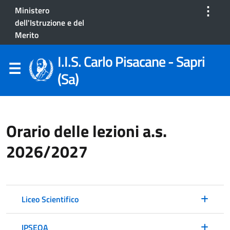
⋮
Ministero
dell'Istruzione e del
Merito
I.I.S. Carlo Pisacane - Sapri
(Sa)
Orario delle lezioni a.s.
2026/2027
Liceo Scientifico
IPSEOA