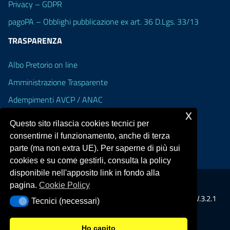
Privacy – GDPR
pagoPA – Obblighi pubblicazione ex art. 36 D.Lgs. 33/13
TRASPARENZA
Albo Pretorio on line
Amministrazione Trasparente
Adempimenti AVCP / ANAC
x
Accesso Civico
Questo sito rilascia cookies tecnici per
Dichiarazione di accessibilità
consentirne il funzionamento, anche di terza
parte (ma non extra UE). Per saperne di più sui
cookies e su come gestirli, consulta la policy
disponibile nell'apposito link in fondo alla
pagina.
Cookie Policy
Portale realizzato con la piattaforma
Argo Web 4.0
Template Italia configurato sul tema accessibile
EduTheme
V.3.2.1
Tecnici (necessari)
Tecnici (necessari)
(Alioth)
Ho capito