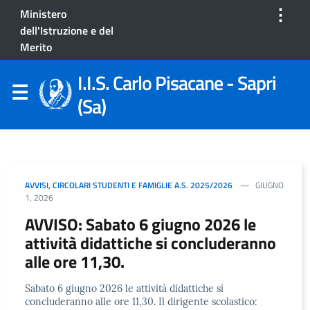
⋮
Ministero
dell'Istruzione e del
Merito
I.I.S. Carlo Pisacane - Sapri
(Sa)
AVVISI
,
CIRCOLARI STUDENTI E FAMIGLIE A.S. 2025/2026
GIUGNO
1, 2026
AVVISO: Sabato 6 giugno 2026 le
attività didattiche si concluderanno
alle ore 11,30.
Sabato 6 giugno 2026 le attività didattiche si
concluderanno alle ore 11,30. Il dirigente scolastico: