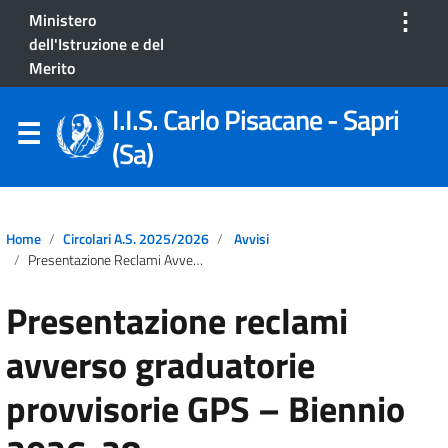
⋮
Ministero
dell'Istruzione e del
Merito
I.I.S. Carlo Pisacane - Sapri
(Sa)
Home
Circolari A.S. 2025/2026
Avvisi
Presentazione Reclami Avverso Graduatorie Provvisorie GPS – Biennio 2026-28
Presentazione reclami
avverso graduatorie
provvisorie GPS – Biennio