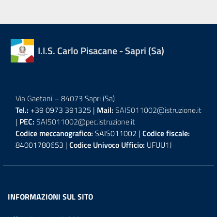
I.I.S. Carlo Pisacane - Sapri (Sa)
Via Gaetani – 84073 Sapri (Sa)
Tel.:
+39 0973 391325 |
Mail:
SAIS011002@istruzione.it
|
PEC:
SAIS011002@pec.istruzione.it
Codice meccanografico:
SAIS011002 |
Codice fiscale:
84001780653 |
Codice Univoco Ufficio:
UFUU1J
INFORMAZIONI SUL SITO