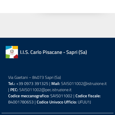
I.I.S. Carlo Pisacane - Sapri (Sa)
Via Gaetani – 84073 Sapri (Sa)
Tel.:
+39 0973 391325 |
Mail:
SAIS011002@istruzione.it
|
PEC:
SAIS011002@pec.istruzione.it
Codice meccanografico:
SAIS011002 |
Codice fiscale:
84001780653 |
Codice Univoco Ufficio:
UFUU1J