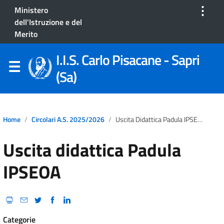
⋮
Ministero
dell'Istruzione e del
Merito
I.I.S. Carlo Pisacane - Sapri
(Sa)
Home
Circolari A.S. 2025/2026
Uscita Didattica Padula IPSEOA
Uscita didattica Padula
IPSEOA
Categorie