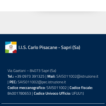
I.I.S. Carlo Pisacane - Sapri (Sa)
Via Gaetani – 84073 Sapri (Sa)
Tel.:
+39 0973 391325 |
Mail:
SAIS011002@istruzione.it
|
PEC:
SAIS011002@pec.istruzione.it
Codice meccanografico:
SAIS011002 |
Codice fiscale:
84001780653 |
Codice Univoco Ufficio:
UFUU1J