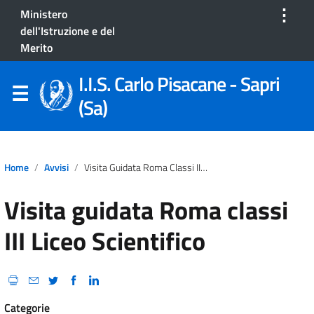
⋮
Ministero
dell'Istruzione e del
Merito
I.I.S. Carlo Pisacane - Sapri
(Sa)
Home
Avvisi
Visita Guidata Roma Classi III Liceo Scientifico
Visita guidata Roma classi
III Liceo Scientifico
Categorie