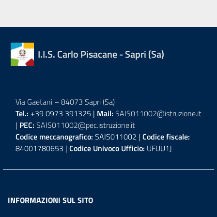
I.I.S. Carlo Pisacane - Sapri (Sa)
Via Gaetani – 84073 Sapri (Sa)
Tel.:
+39 0973 391325 |
Mail:
SAIS011002@istruzione.it
|
PEC:
SAIS011002@pec.istruzione.it
Codice meccanografico:
SAIS011002 |
Codice fiscale:
84001780653 |
Codice Univoco Ufficio:
UFUU1J
INFORMAZIONI SUL SITO