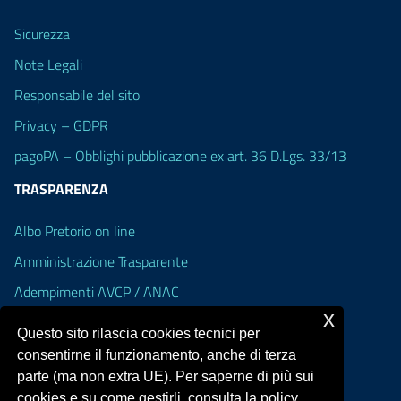
Sicurezza
Note Legali
Responsabile del sito
Privacy – GDPR
pagoPA – Obblighi pubblicazione ex art. 36 D.Lgs. 33/13
TRASPARENZA
Albo Pretorio on line
Amministrazione Trasparente
Adempimenti AVCP / ANAC
x
Accesso Civico
Questo sito rilascia cookies tecnici per
Dichiarazione di accessibilità
consentirne il funzionamento, anche di terza
parte (ma non extra UE). Per saperne di più sui
cookies e su come gestirli, consulta la policy