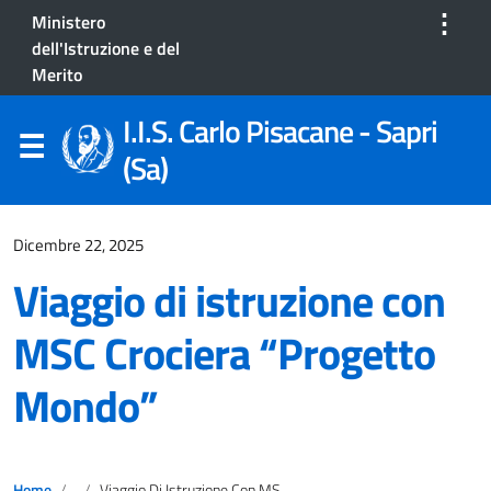
⋮
Ministero
dell'Istruzione e del
Merito
I.I.S. Carlo Pisacane - Sapri
(Sa)
Dicembre 22, 2025
Viaggio di istruzione con
MSC Crociera “Progetto
Mondo”
Home
Viaggio Di Istruzione Con MSC Crociera “Progetto Mondo”