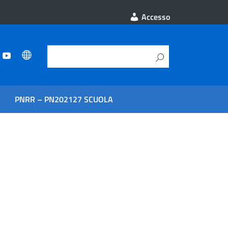
Accesso
PNRR – PN202127 SCUOLA