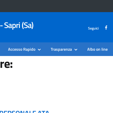
- Sapri (Sa)
Seguici
Accesso Rapido
Trasparenza
Albo on line
re: