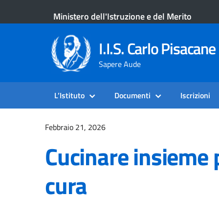
Ministero dell'Istruzione e del Merito
I.I.S. Carlo Pisacane 
Sapere Aude
L’Istituto
Documenti
Iscrizioni
Febbraio 21, 2026
Cucinare insieme 
cura