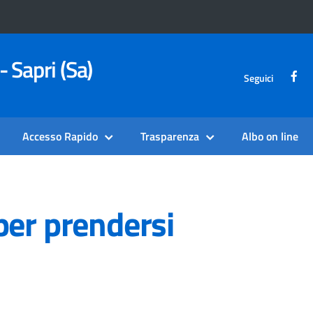
- Sapri (Sa)
Seguici
Accesso Rapido
Trasparenza
Albo on line
per prendersi