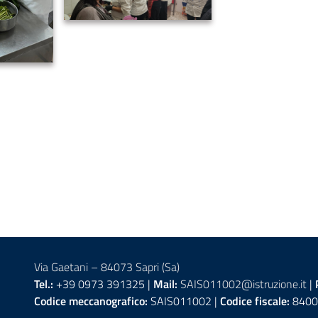
Via Gaetani – 84073 Sapri (Sa)
Tel.:
+39 0973 391325 |
Mail:
SAIS011002@istruzione.it
|
Codice meccanografico:
SAIS011002 |
Codice fiscale:
8400