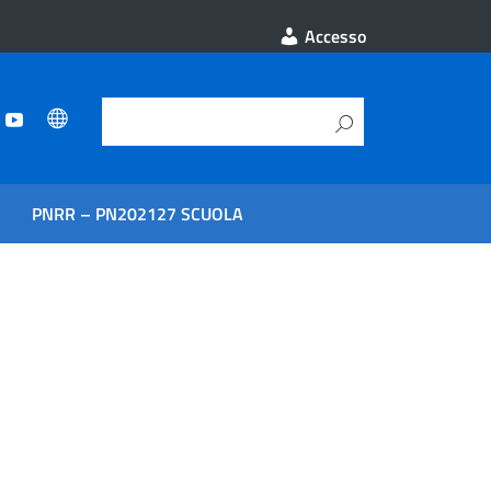
Accesso
PNRR – PN202127 SCUOLA