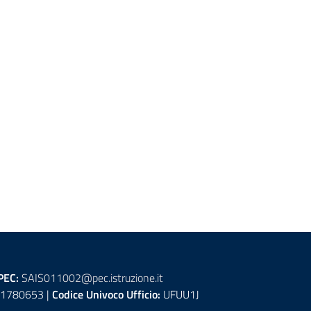
PEC:
SAIS011002@pec.istruzione.it
1780653 |
Codice Univoco Ufficio:
UFUU1J