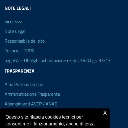
NOTE LEGALI
Sicurezza
Note Legali
Responsabile del sito
Privacy – GDPR
pagoPA – Obblighi pubblicazione ex art. 36 D.Lgs. 33/13
TRASPARENZA
Albo Pretorio on line
Amministrazione Trasparente
Adempimenti AVCP / ANAC
x
Accesso Civico
Questo sito rilascia cookies tecnici per
Dichiarazione di accessibilità
consentirne il funzionamento, anche di terza