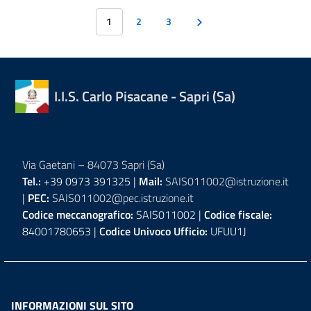
1
2
3
I.I.S. Carlo Pisacane - Sapri (Sa)
Via Gaetani – 84073 Sapri (Sa)
Tel.:
+39 0973 391325 |
Mail:
SAIS011002@istruzione.it
|
PEC:
SAIS011002@pec.istruzione.it
Codice meccanografico:
SAIS011002 |
Codice fiscale:
84001780653 |
Codice Univoco Ufficio:
UFUU1J
INFORMAZIONI SUL SITO