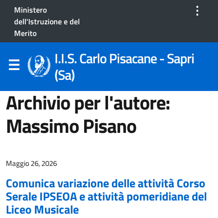
⋮
Ministero
dell'Istruzione e del
Merito
I.I.S. Carlo Pisacane - Sapri
(Sa)
Archivio per l'autore:
Massimo Pisano
Maggio 26, 2026
Comunica variazione delle attività Corso
Serale IPSEOA e attività pomeridiane del
Liceo Musicale