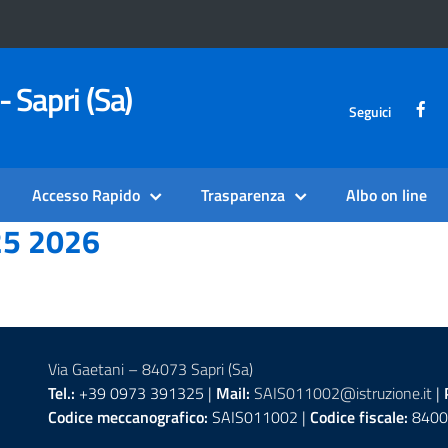
- Sapri (Sa)
Seguici
Accesso Rapido
Trasparenza
Albo on line
5 2026
Via Gaetani – 84073 Sapri (Sa)
Tel.:
+39 0973 391325 |
Mail:
SAIS011002@istruzione.it
|
Codice meccanografico:
SAIS011002 |
Codice fiscale:
8400