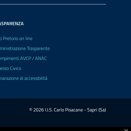
ASPARENZA
o Pretorio on line
inistrazione Trasparente
mpimenti AVCP / ANAC
esso Civico
hiarazione di accessibilità
© 2026 I.I.S. Carlo Pisacane - Sapri (Sa)
x