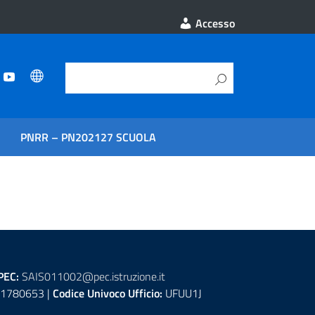
Accesso
PNRR – PN202127 SCUOLA
PEC:
SAIS011002@pec.istruzione.it
1780653 |
Codice Univoco Ufficio:
UFUU1J