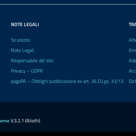
NOTE LEGALI
TR
Sicurezza
Alb
Note Legali
Amm
Responsabile del sito
Ade
Privacy – GDPR
Acc
pagoPA – Obblighi pubblicazione ex art. 36 D.Lgs. 33/13
Dic
V.3.2.1 (Alioth)
heme