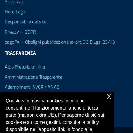
Sicurezza
Note Legali
Responsabile del sito
Privacy – GDPR
pagoPA – Obblighi pubblicazione ex art. 36 D.Lgs. 33/13
TRASPARENZA
Albo Pretorio on line
Amministrazione Trasparente
Adempimenti AVCP / ANAC
x
Accesso Civico
Questo sito rilascia cookies tecnici per
Dichiarazione di accessibilità
consentirne il funzionamento, anche di terza
parte (ma non extra UE). Per saperne di più sui
cookies e su come gestirli, consulta la policy
disponibile nell'apposito link in fondo alla