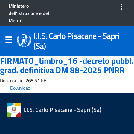
⋮
Ministero
dell'Istruzione e del
Merito
I.I.S. Carlo Pisacane - Sapri
(Sa)
FIRMATO_timbro_16 -decreto pubbl.
grad. definitiva DM 88-2025 PNRR
Dimensione: 268.51 KB
Download
I.I.S. Carlo Pisacane - Sapri (Sa)