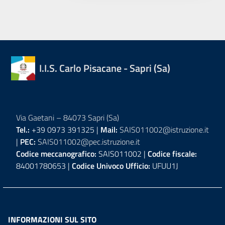
I.I.S. Carlo Pisacane - Sapri (Sa)
Via Gaetani – 84073 Sapri (Sa)
Tel.:
+39 0973 391325 |
Mail:
SAIS011002@istruzione.it
|
PEC:
SAIS011002@pec.istruzione.it
Codice meccanografico:
SAIS011002 |
Codice fiscale:
84001780653 |
Codice Univoco Ufficio:
UFUU1J
INFORMAZIONI SUL SITO