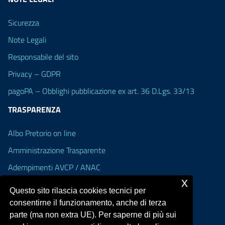
Sicurezza
Note Legali
Responsabile del sito
Privacy – GDPR
pagoPA – Obblighi pubblicazione ex art. 36 D.Lgs. 33/13
TRASPARENZA
Albo Pretorio on line
Amministrazione Trasparente
Adempimenti AVCP / ANAC
x
Accesso Civico
Questo sito rilascia cookies tecnici per
Dichiarazione di accessibilità
consentirne il funzionamento, anche di terza
parte (ma non extra UE). Per saperne di più sui