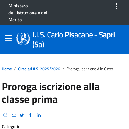
⋮
Ministero
dell'Istruzione e del
Merito
I.I.S. Carlo Pisacane - Sapri
(Sa)
Home
Circolari A.S. 2025/2026
Proroga Iscrizione Alla Classe Prima
Proroga iscrizione alla
classe prima
Categorie