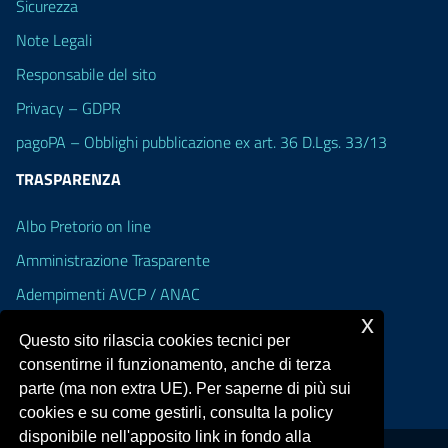
Sicurezza
Note Legali
Responsabile del sito
Privacy – GDPR
pagoPA – Obblighi pubblicazione ex art. 36 D.Lgs. 33/13
TRASPARENZA
Albo Pretorio on line
Amministrazione Trasparente
Adempimenti AVCP / ANAC
x
Accesso Civico
Questo sito rilascia cookies tecnici per
Dichiarazione di accessibilità
consentirne il funzionamento, anche di terza
parte (ma non extra UE). Per saperne di più sui
cookies e su come gestirli, consulta la policy
disponibile nell'apposito link in fondo alla