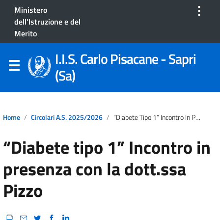
⋮
Ministero
dell'Istruzione e del
Merito
I.I.S. Carlo Pisacane - Sapri
(Sa)
Home
Circolari A.S. 2025/2026
“Diabete Tipo 1” Incontro In Presenza Con La Dott.ssa Pizzo
“Diabete tipo 1” Incontro in
presenza con la dott.ssa
Pizzo