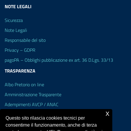
NOTE LEGALI
Sicurezza
Note Legali
Responsabile del sito
Privacy – GDPR
pagoPA – Obblighi pubblicazione ex art. 36 D.Lgs. 33/13
TRASPARENZA
Albo Pretorio on line
Amministrazione Trasparente
Adempimenti AVCP / ANAC
x
Accesso Civico
Questo sito rilascia cookies tecnici per
Dichiarazione di accessibilità
consentirne il funzionamento, anche di terza