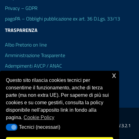
Privacy – GDPR
pagoPA – Obblighi pubblicazione ex art. 36 D.Lgs. 33/13
TRASPARENZA
Albo Pretorio on line
Amministrazione Trasparente
Adempimenti AVCP / ANAC
x
Accesso Civico
Questo sito rilascia cookies tecnici per
Dichiarazione di accessibilità
consentirne il funzionamento, anche di terza
parte (ma non extra UE). Per saperne di più sui
cookies e su come gestirli, consulta la policy
disponibile nell'apposito link in fondo alla
pagina.
Cookie Policy
Portale realizzato con la piattaforma
Argo Web 4.0
Template Italia configurato sul tema accessibile
EduTheme
V.3.2.1
Tecnici (necessari)
Tecnici (necessari)
(Alioth)