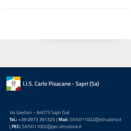
I.I.S. Carlo Pisacane - Sapri (Sa)
Via Gaetani – 84073 Sapri (Sa)
Tel.:
+39 0973 391325 |
Mail:
SAIS011002@istruzione.it
|
PEC:
SAIS011002@pec.istruzione.it