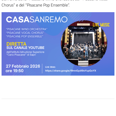
Chorus” e del “Pisacane Pop Ensemble”.