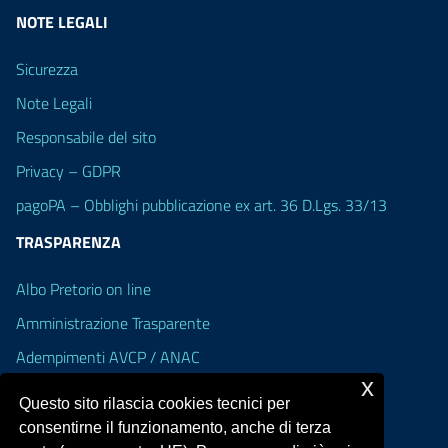
NOTE LEGALI
Sicurezza
Note Legali
Responsabile del sito
Privacy – GDPR
pagoPA – Obblighi pubblicazione ex art. 36 D.Lgs. 33/13
TRASPARENZA
Albo Pretorio on line
Amministrazione Trasparente
Adempimenti AVCP / ANAC
x
Accesso Civico
Questo sito rilascia cookies tecnici per
Dichiarazione di accessibilità
consentirne il funzionamento, anche di terza