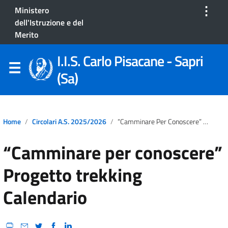
⋮
Ministero
dell'Istruzione e del
Merito
I.I.S. Carlo Pisacane - Sapri
(Sa)
Home
Circolari A.S. 2025/2026
“Camminare Per Conoscere” Progetto Trekking Calendario
“Camminare per conoscere”
Progetto trekking
Calendario