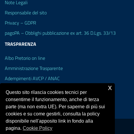
Note Legali
Responsabile del sito
Privacy – GDPR
pagoPA – Obblighi pubblicazione ex art. 36 D.Lgs. 33/13
TRASPARENZA
Albo Pretorio on line
Amministrazione Trasparente
Adempimenti AVCP / ANAC
x
Accesso Civico
Questo sito rilascia cookies tecnici per
Dichiarazione di accessibilità
consentirne il funzionamento, anche di terza
parte (ma non extra UE). Per saperne di più sui
cookies e su come gestirli, consulta la policy
disponibile nell'apposito link in fondo alla
pagina.
Cookie Policy
Portale realizzato con la piattaforma
Argo Web 4.0