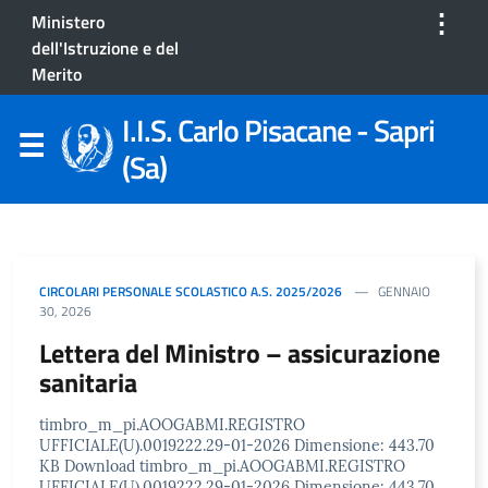
⋮
Ministero
dell'Istruzione e del
Merito
I.I.S. Carlo Pisacane - Sapri
(Sa)
CIRCOLARI PERSONALE SCOLASTICO A.S. 2025/2026
GENNAIO
30, 2026
Lettera del Ministro – assicurazione
sanitaria
timbro_m_pi.AOOGABMI.REGISTRO
UFFICIALE(U).0019222.29-01-2026 Dimensione: 443.70
KB Download timbro_m_pi.AOOGABMI.REGISTRO
UFFICIALE(U).0019222.29-01-2026 Dimensione: 443.70