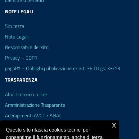
NOTE LEGALI
Sicurezza
Note Legali
Responsabile del sito
Privacy – GDPR
pagoPA – Obblighi pubblicazione ex art. 36 D.Lgs. 33/13
TRASPARENZA
Albo Pretorio on line
Amministrazione Trasparente
Adempimenti AVCP / ANAC
x
Accesso Civico
Questo sito rilascia cookies tecnici per
Dichiarazione di accessibilità
consentirne il funzionamento, anche di terza