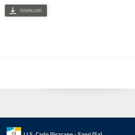
DOWNLOAD
I.I.S. Carlo Pisacane - Sapri (Sa)