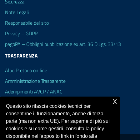
Sicurezza
Note Legali
Responsabile del sito
Privacy – GDPR
pagoPA – Obblighi pubblicazione ex art. 36 D.Lgs. 33/13
TRASPARENZA
Albo Pretorio on line
Amministrazione Trasparente
Adempimenti AVCP / ANAC
x
Accesso Civico
Questo sito rilascia cookies tecnici per
Dichiarazione di accessibilità
consentirne il funzionamento, anche di terza
parte (ma non extra UE). Per saperne di più sui
cookies e su come gestirli, consulta la policy
disponibile nell'apposito link in fondo alla