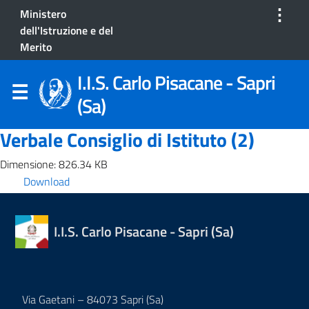
⋮
Ministero
dell'Istruzione e del
Merito
I.I.S. Carlo Pisacane - Sapri
(Sa)
Verbale Consiglio di Istituto (2)
Dimensione: 826.34 KB
Download
I.I.S. Carlo Pisacane - Sapri (Sa)
Via Gaetani – 84073 Sapri (Sa)