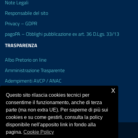
Note Legali
Responsabile del sito
Privacy – GDPR
pagoPA – Obblighi pubblicazione ex art. 36 D.Lgs. 33/13
TRASPARENZA
Albo Pretorio on line
Amministrazione Trasparente
Adempimenti AVCP / ANAC
x
Accesso Civico
Questo sito rilascia cookies tecnici per
Dichiarazione di accessibilità
consentirne il funzionamento, anche di terza
parte (ma non extra UE). Per saperne di più sui
cookies e su come gestirli, consulta la policy
disponibile nell'apposito link in fondo alla
pagina.
Cookie Policy
Portale realizzato con la piattaforma
Argo Web 4.0