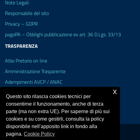
Note Legali
Responsabile del sito
Privacy – GDPR
pagoPA – Obblighi pubblicazione ex art. 36 D.Lgs. 33/13
TRASPARENZA
Albo Pretorio on line
Amministrazione Trasparente
Adempimenti AVCP / ANAC
x
Accesso Civico
Questo sito rilascia cookies tecnici per
Dichiarazione di accessibilità
consentirne il funzionamento, anche di terza
parte (ma non extra UE). Per saperne di più sui
cookies e su come gestirli, consulta la policy
disponibile nell'apposito link in fondo alla
pagina.
Cookie Policy
Portale realizzato con la piattaforma
Argo Web 4.0