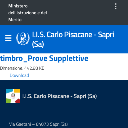
⋮
Ministero
dell'Istruzione e del
Merito
I.I.S. Carlo Pisacane - Sapri
(Sa)
timbro_Prove Supplettive
Dimensione: 442.88 KB
Download
I.I.S. Carlo Pisacane - Sapri (Sa)
Via Gaetani – 84073 Sapri (Sa)