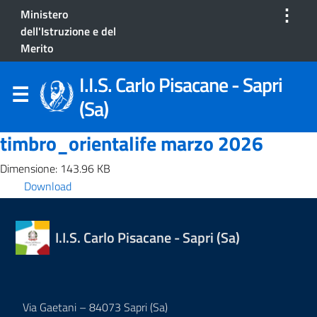
⋮
Ministero
dell'Istruzione e del
Merito
I.I.S. Carlo Pisacane - Sapri
(Sa)
timbro_orientalife marzo 2026
Dimensione: 143.96 KB
Download
I.I.S. Carlo Pisacane - Sapri (Sa)
Via Gaetani – 84073 Sapri (Sa)