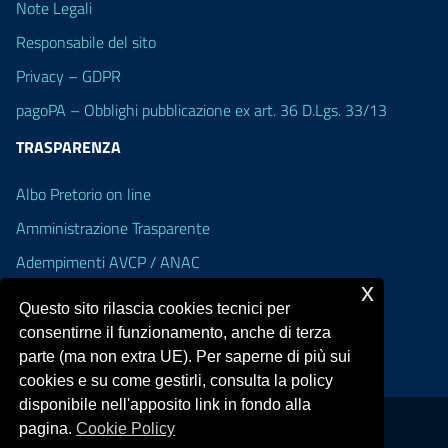
Note Legali
Responsabile del sito
Privacy – GDPR
pagoPA – Obblighi pubblicazione ex art. 36 D.Lgs. 33/13
TRASPARENZA
Albo Pretorio on line
Amministrazione Trasparente
Adempimenti AVCP / ANAC
x
Accesso Civico
Questo sito rilascia cookies tecnici per
Dichiarazione di accessibilità
consentirne il funzionamento, anche di terza
parte (ma non extra UE). Per saperne di più sui
cookies e su come gestirli, consulta la policy
disponibile nell'apposito link in fondo alla
pagina.
Cookie Policy
Portale realizzato con la piattaforma
Argo Web 4.0