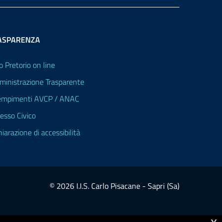
ASPARENZA
o Pretorio on line
inistrazione Trasparente
mpimenti AVCP / ANAC
esso Civico
hiarazione di accessibilità
© 2026 I.I.S. Carlo Pisacane - Sapri (Sa)
x