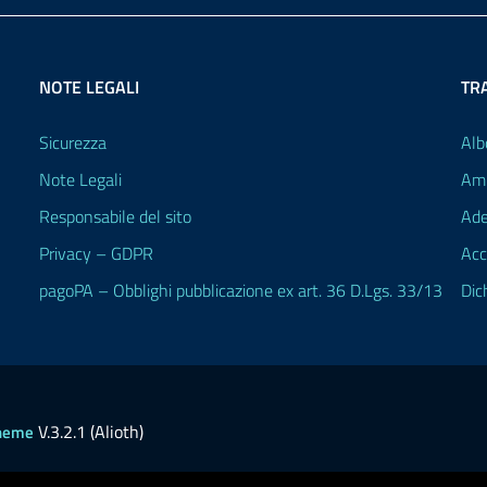
NOTE LEGALI
TR
Sicurezza
Alb
Note Legali
Amm
Responsabile del sito
Ade
Privacy – GDPR
Acc
pagoPA – Obblighi pubblicazione ex art. 36 D.Lgs. 33/13
Dic
V.3.2.1 (Alioth)
heme