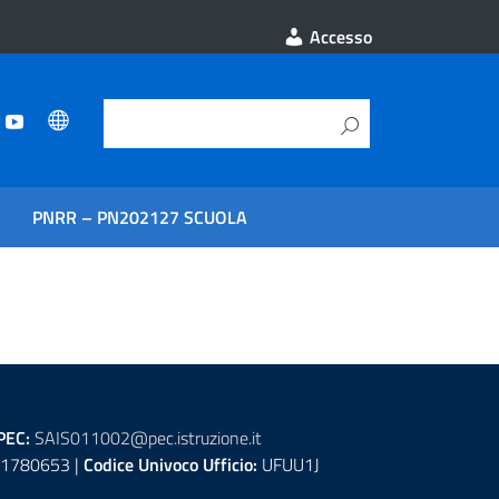
Accesso
PNRR – PN202127 SCUOLA
PEC:
SAIS011002@pec.istruzione.it
1780653 |
Codice Univoco Ufficio:
UFUU1J