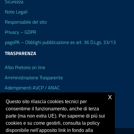
Sicurezza
Note Legali
Responsabile del sito
Privacy – GDPR
pagoPA – Obblighi pubblicazione ex art. 36 D.Lgs. 33/13
TRASPARENZA
Albo Pretorio on line
Amministrazione Trasparente
Adempimenti AVCP / ANAC
x
Accesso Civico
Questo sito rilascia cookies tecnici per
Dichiarazione di accessibilità
consentirne il funzionamento, anche di terza
parte (ma non extra UE). Per saperne di più sui
cookies e su come gestirli, consulta la policy
disponibile nell'apposito link in fondo alla