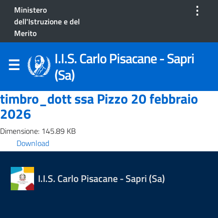
⋮
Ministero
dell'Istruzione e del
Merito
I.I.S. Carlo Pisacane - Sapri
(Sa)
timbro_dott ssa Pizzo 20 febbraio
2026
Dimensione: 145.89 KB
Download
I.I.S. Carlo Pisacane - Sapri (Sa)