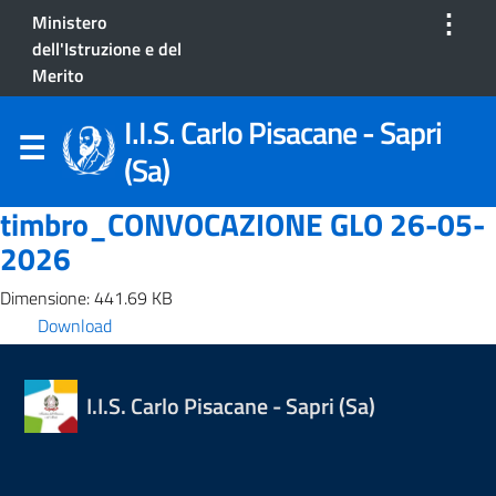
⋮
Ministero
dell'Istruzione e del
Merito
I.I.S. Carlo Pisacane - Sapri
(Sa)
timbro_CONVOCAZIONE GLO 26-05-
2026
Dimensione: 441.69 KB
Download
I.I.S. Carlo Pisacane - Sapri (Sa)