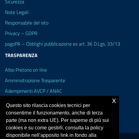
Sicurezza
Note Legali
Responsabile del sito
Privacy – GDPR
pagoPA – Obblighi pubblicazione ex art. 36 D.Lgs. 33/13
TRASPARENZA
Albo Pretorio on line
Amministrazione Trasparente
Adempimenti AVCP / ANAC
x
Accesso Civico
Questo sito rilascia cookies tecnici per
Dichiarazione di accessibilità
consentirne il funzionamento, anche di terza
parte (ma non extra UE). Per saperne di più sui
cookies e su come gestirli, consulta la policy
disponibile nell'apposito link in fondo alla