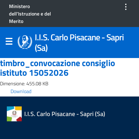
⋮
Ministero
dell'Istruzione e del
Merito
I.I.S. Carlo Pisacane - Sapri
(Sa)
timbro_convocazione consiglio
istituto 15052026
Dimensione: 455.08 KB
Download
I.I.S. Carlo Pisacane - Sapri (Sa)