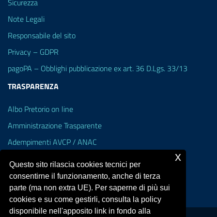
Sicurezza
Note Legali
Responsabile del sito
Privacy – GDPR
pagoPA – Obblighi pubblicazione ex art. 36 D.Lgs. 33/13
TRASPARENZA
Albo Pretorio on line
Amministrazione Trasparente
Adempimenti AVCP / ANAC
x
Accesso Civico
Questo sito rilascia cookies tecnici per
Dichiarazione di accessibilità
consentirne il funzionamento, anche di terza
parte (ma non extra UE). Per saperne di più sui
cookies e su come gestirli, consulta la policy
disponibile nell'apposito link in fondo alla