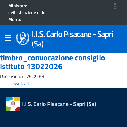
⋮
Ministero
dell'Istruzione e del
Merito
I.I.S. Carlo Pisacane - Sapri
(Sa)
timbro_convocazione consiglio
istituto 13022026
Dimensione: 176.09 KB
Download
I.I.S. Carlo Pisacane - Sapri (Sa)