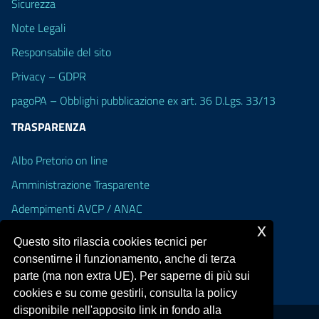
Sicurezza
Note Legali
Responsabile del sito
Privacy – GDPR
pagoPA – Obblighi pubblicazione ex art. 36 D.Lgs. 33/13
TRASPARENZA
Albo Pretorio on line
Amministrazione Trasparente
Adempimenti AVCP / ANAC
x
Accesso Civico
Questo sito rilascia cookies tecnici per
Dichiarazione di accessibilità
consentirne il funzionamento, anche di terza
parte (ma non extra UE). Per saperne di più sui
cookies e su come gestirli, consulta la policy
disponibile nell'apposito link in fondo alla