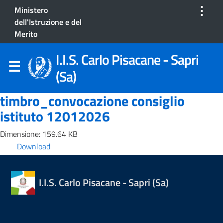
⋮
Ministero
dell'Istruzione e del
Merito
I.I.S. Carlo Pisacane - Sapri
(Sa)
timbro_convocazione consiglio
istituto 12012026
Dimensione: 159.64 KB
Download
I.I.S. Carlo Pisacane - Sapri (Sa)