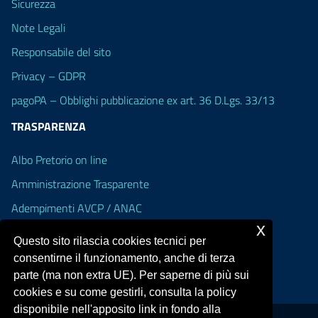
Sicurezza
Note Legali
Responsabile del sito
Privacy – GDPR
pagoPA – Obblighi pubblicazione ex art. 36 D.Lgs. 33/13
TRASPARENZA
Albo Pretorio on line
Amministrazione Trasparente
Adempimenti AVCP / ANAC
x
Accesso Civico
Questo sito rilascia cookies tecnici per
Dichiarazione di accessibilità
consentirne il funzionamento, anche di terza
parte (ma non extra UE). Per saperne di più sui
cookies e su come gestirli, consulta la policy
disponibile nell'apposito link in fondo alla