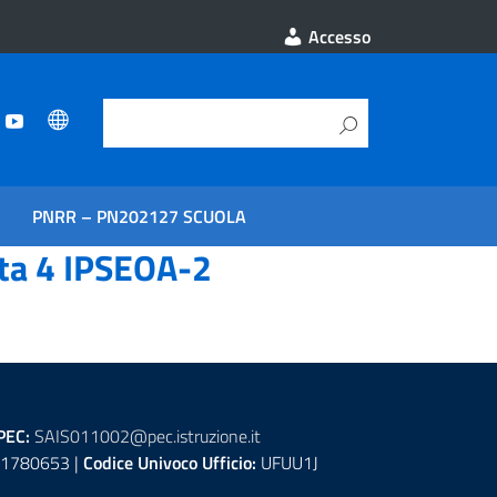
Accesso
PNRR – PN202127 SCUOLA
ita 4 IPSEOA-2
PEC:
SAIS011002@pec.istruzione.it
1780653 |
Codice Univoco Ufficio:
UFUU1J