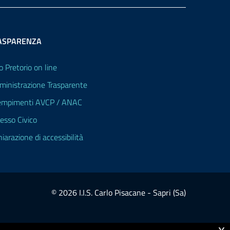
ASPARENZA
o Pretorio on line
inistrazione Trasparente
mpimenti AVCP / ANAC
esso Civico
hiarazione di accessibilità
© 2026 I.I.S. Carlo Pisacane - Sapri (Sa)
x