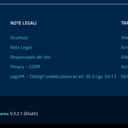
NOTE LEGALI
TR
Sicurezza
Alb
Note Legali
Amm
Responsabile del sito
Ade
Privacy – GDPR
Acc
pagoPA – Obblighi pubblicazione ex art. 36 D.Lgs. 33/13
Dic
V.3.2.1 (Alioth)
heme