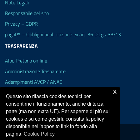
Note Legali
Responsabile del sito
Privacy – GDPR
pagoPA – Obblighi pubblicazione ex art. 36 D.Lgs. 33/13
TRASPARENZA
Albo Pretorio on line
Amministrazione Trasparente
Adempimenti AVCP / ANAC
x
Accesso Civico
Questo sito rilascia cookies tecnici per
Dichiarazione di accessibilità
consentirne il funzionamento, anche di terza
parte (ma non extra UE). Per saperne di più sui
cookies e su come gestirli, consulta la policy
disponibile nell'apposito link in fondo alla
pagina.
Cookie Policy
Portale realizzato con la piattaforma
Argo Web 4.0