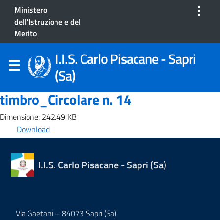
⋮
Ministero
dell'Istruzione e del
Merito
I.I.S. Carlo Pisacane - Sapri
(Sa)
timbro_Circolare n. 14
Dimensione: 242.49 KB
Download
I.I.S. Carlo Pisacane - Sapri (Sa)
Via Gaetani – 84073 Sapri (Sa)