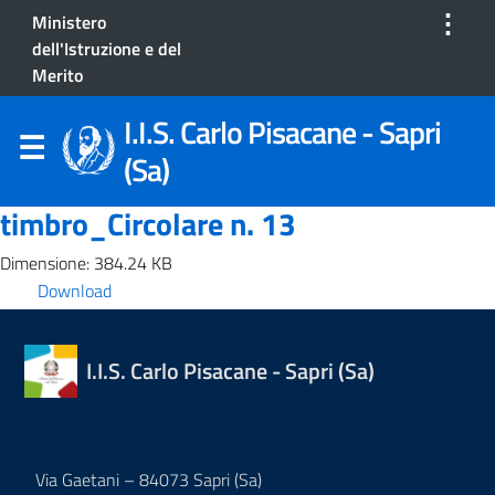
⋮
Ministero
dell'Istruzione e del
Merito
I.I.S. Carlo Pisacane - Sapri
(Sa)
timbro_Circolare n. 13
Dimensione: 384.24 KB
Download
I.I.S. Carlo Pisacane - Sapri (Sa)
Via Gaetani – 84073 Sapri (Sa)