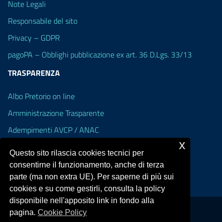
Note Legali
Responsabile del sito
Privacy – GDPR
pagoPA – Obblighi pubblicazione ex art. 36 D.Lgs. 33/13
TRASPARENZA
Albo Pretorio on line
Amministrazione Trasparente
Adempimenti AVCP / ANAC
x
Accesso Civico
Questo sito rilascia cookies tecnici per
Dichiarazione di accessibilità
consentirne il funzionamento, anche di terza
parte (ma non extra UE). Per saperne di più sui
cookies e su come gestirli, consulta la policy
disponibile nell'apposito link in fondo alla
pagina.
Cookie Policy
Portale realizzato con la piattaforma
Argo Web 4.0