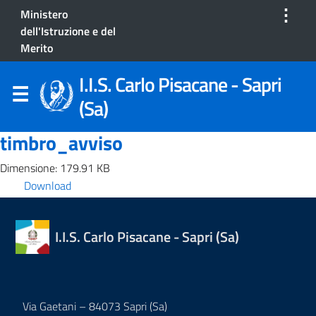
⋮
Ministero
dell'Istruzione e del
Merito
I.I.S. Carlo Pisacane - Sapri
(Sa)
timbro_avviso
Dimensione: 179.91 KB
Download
I.I.S. Carlo Pisacane - Sapri (Sa)
Via Gaetani – 84073 Sapri (Sa)