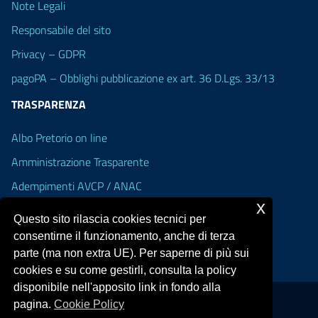
Note Legali
Responsabile del sito
Privacy – GDPR
pagoPA – Obblighi pubblicazione ex art. 36 D.Lgs. 33/13
TRASPARENZA
Albo Pretorio on line
Amministrazione Trasparente
Adempimenti AVCP / ANAC
x
Accesso Civico
Questo sito rilascia cookies tecnici per
Dichiarazione di accessibilità
consentirne il funzionamento, anche di terza
parte (ma non extra UE). Per saperne di più sui
cookies e su come gestirli, consulta la policy
disponibile nell'apposito link in fondo alla
pagina.
Cookie Policy
Portale realizzato con la piattaforma
Argo Web 4.0