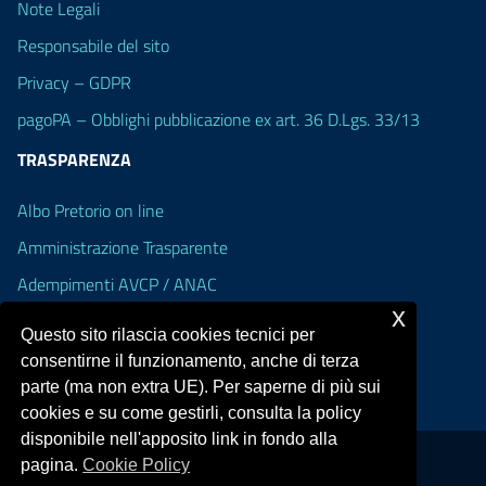
Note Legali
Responsabile del sito
Privacy – GDPR
pagoPA – Obblighi pubblicazione ex art. 36 D.Lgs. 33/13
TRASPARENZA
Albo Pretorio on line
Amministrazione Trasparente
Adempimenti AVCP / ANAC
x
Accesso Civico
Questo sito rilascia cookies tecnici per
Dichiarazione di accessibilità
consentirne il funzionamento, anche di terza
parte (ma non extra UE). Per saperne di più sui
cookies e su come gestirli, consulta la policy
disponibile nell'apposito link in fondo alla
pagina.
Cookie Policy
Portale realizzato con la piattaforma
Argo Web 4.0