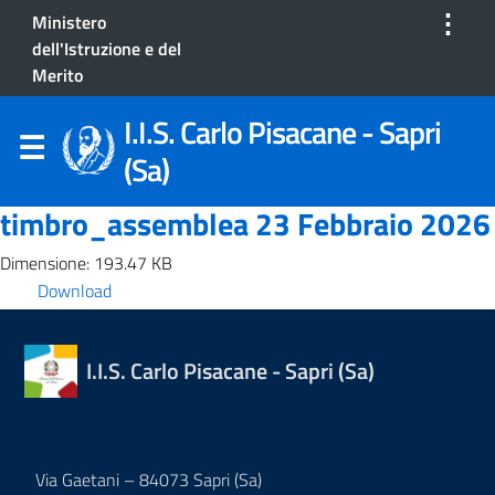
⋮
Ministero
dell'Istruzione e del
Merito
I.I.S. Carlo Pisacane - Sapri
(Sa)
timbro_assemblea 23 Febbraio 2026
Dimensione: 193.47 KB
Download
I.I.S. Carlo Pisacane - Sapri (Sa)
Via Gaetani – 84073 Sapri (Sa)