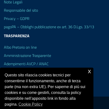
Note Legali
Responsabile del sito
Privacy – GDPR
pagoPA – Obblighi pubblicazione ex art. 36 D.Lgs. 33/13
TRASPARENZA
Albo Pretorio on line
Amministrazione Trasparente
Adempimenti AVCP / ANAC
x
Accesso Civico
Questo sito rilascia cookies tecnici per
Dichiarazione di accessibilità
consentirne il funzionamento, anche di terza
parte (ma non extra UE). Per saperne di più sui
cookies e su come gestirli, consulta la policy
disponibile nell'apposito link in fondo alla
pagina.
Cookie Policy
Portale realizzato con la piattaforma
Argo Web 4.0