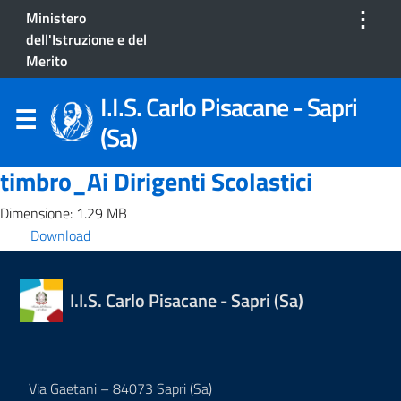
⋮
Ministero
dell'Istruzione e del
Merito
I.I.S. Carlo Pisacane - Sapri
(Sa)
timbro_Ai Dirigenti Scolastici
Dimensione: 1.29 MB
Download
I.I.S. Carlo Pisacane - Sapri (Sa)
Via Gaetani – 84073 Sapri (Sa)