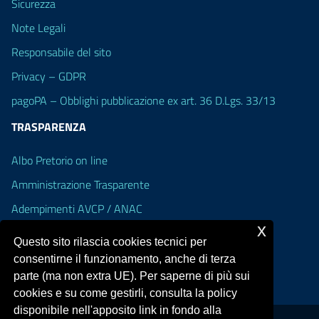
Sicurezza
Note Legali
Responsabile del sito
Privacy – GDPR
pagoPA – Obblighi pubblicazione ex art. 36 D.Lgs. 33/13
TRASPARENZA
Albo Pretorio on line
Amministrazione Trasparente
Adempimenti AVCP / ANAC
x
Accesso Civico
Questo sito rilascia cookies tecnici per
Dichiarazione di accessibilità
consentirne il funzionamento, anche di terza
parte (ma non extra UE). Per saperne di più sui
cookies e su come gestirli, consulta la policy
disponibile nell'apposito link in fondo alla