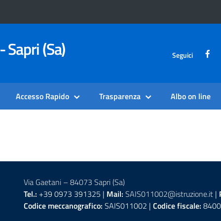
- Sapri (Sa)
Seguici
Accesso Rapido
Trasparenza
Albo on line
Via Gaetani – 84073 Sapri (Sa)
Tel.:
+39 0973 391325 |
Mail:
SAIS011002@istruzione.it
|
Codice meccanografico:
SAIS011002 |
Codice fiscale:
8400