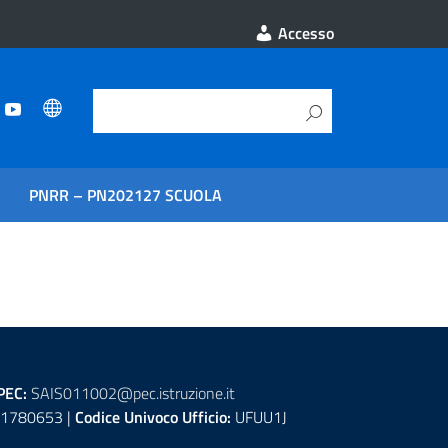
Accesso
PNRR – PN202127 SCUOLA
PEC:
SAIS011002@pec.istruzione.it
1780653 |
Codice Univoco Ufficio:
UFUU1J