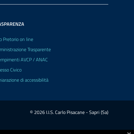
ASPARENZA
o Pretorio on line
inistrazione Trasparente
mpimenti AVCP / ANAC
esso Civico
hiarazione di accessibilità
© 2026 I.I.S. Carlo Pisacane - Sapri (Sa)
x