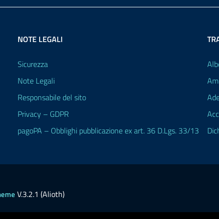
NOTE LEGALI
TR
Sicurezza
Alb
Note Legali
Amm
Responsabile del sito
Ade
Privacy – GDPR
Acc
pagoPA – Obblighi pubblicazione ex art. 36 D.Lgs. 33/13
Dic
V.3.2.1 (Alioth)
heme