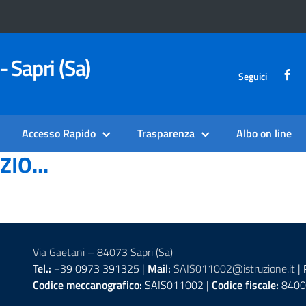
- Sapri (Sa)
Seguici
Accesso Rapido
Trasparenza
Albo on line
IO...
Via Gaetani – 84073 Sapri (Sa)
Tel.:
+39 0973 391325 |
Mail:
SAIS011002@istruzione.it
|
Codice meccanografico:
SAIS011002 |
Codice fiscale:
8400