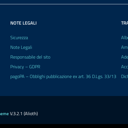
NOTE LEGALI
TR
Sicurezza
Alb
Note Legali
Amm
Responsabile del sito
Ade
Privacy – GDPR
Acc
pagoPA – Obblighi pubblicazione ex art. 36 D.Lgs. 33/13
Dic
V.3.2.1 (Alioth)
heme