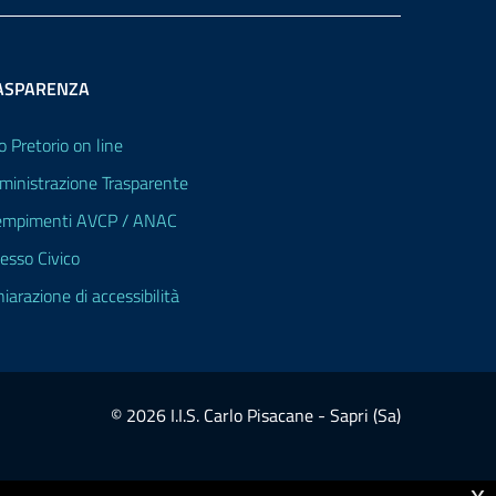
ASPARENZA
o Pretorio on line
inistrazione Trasparente
mpimenti AVCP / ANAC
esso Civico
hiarazione di accessibilità
© 2026 I.I.S. Carlo Pisacane - Sapri (Sa)
x