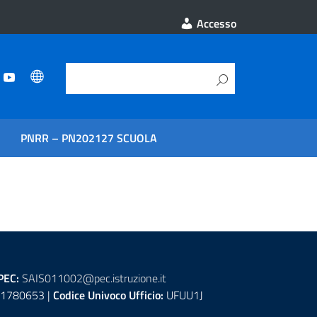
Accesso
PNRR – PN202127 SCUOLA
PEC:
SAIS011002@pec.istruzione.it
1780653 |
Codice Univoco Ufficio:
UFUU1J