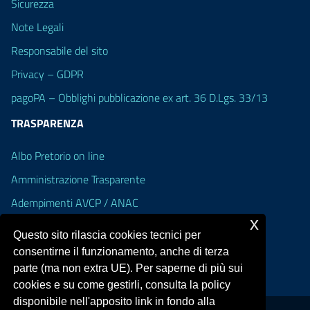
Sicurezza
Note Legali
Responsabile del sito
Privacy – GDPR
pagoPA – Obblighi pubblicazione ex art. 36 D.Lgs. 33/13
TRASPARENZA
Albo Pretorio on line
Amministrazione Trasparente
Adempimenti AVCP / ANAC
x
Accesso Civico
Questo sito rilascia cookies tecnici per
Dichiarazione di accessibilità
consentirne il funzionamento, anche di terza
parte (ma non extra UE). Per saperne di più sui
cookies e su come gestirli, consulta la policy
disponibile nell'apposito link in fondo alla