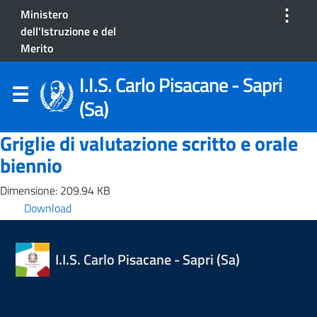
⋮
Ministero
dell'Istruzione e del
Merito
I.I.S. Carlo Pisacane - Sapri
(Sa)
Griglie di valutazione scritto e orale
biennio
Dimensione: 209.94 KB
Download
I.I.S. Carlo Pisacane - Sapri (Sa)