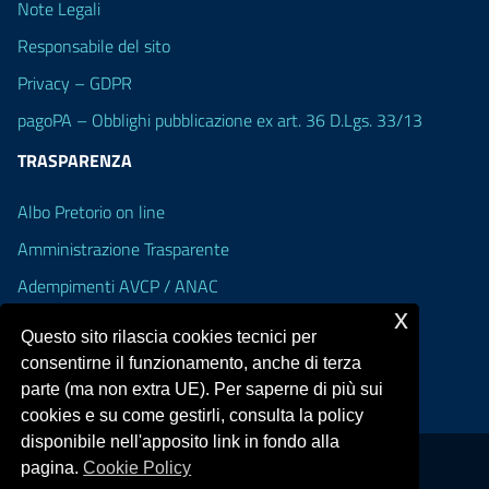
Note Legali
Responsabile del sito
Privacy – GDPR
pagoPA – Obblighi pubblicazione ex art. 36 D.Lgs. 33/13
TRASPARENZA
Albo Pretorio on line
Amministrazione Trasparente
Adempimenti AVCP / ANAC
x
Accesso Civico
Questo sito rilascia cookies tecnici per
Dichiarazione di accessibilità
consentirne il funzionamento, anche di terza
parte (ma non extra UE). Per saperne di più sui
cookies e su come gestirli, consulta la policy
disponibile nell'apposito link in fondo alla
pagina.
Cookie Policy
Portale realizzato con la piattaforma
Argo Web 4.0