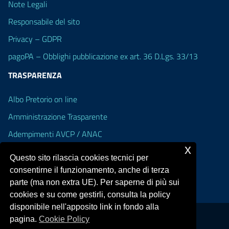
Note Legali
Responsabile del sito
Privacy – GDPR
pagoPA – Obblighi pubblicazione ex art. 36 D.Lgs. 33/13
TRASPARENZA
Albo Pretorio on line
Amministrazione Trasparente
Adempimenti AVCP / ANAC
x
Accesso Civico
Questo sito rilascia cookies tecnici per
Dichiarazione di accessibilità
consentirne il funzionamento, anche di terza
parte (ma non extra UE). Per saperne di più sui
cookies e su come gestirli, consulta la policy
disponibile nell'apposito link in fondo alla
pagina.
Cookie Policy
Portale realizzato con la piattaforma
Argo Web 4.0