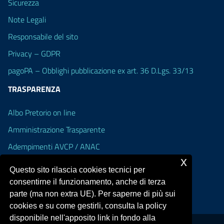
Sicurezza
Note Legali
Responsabile del sito
Privacy – GDPR
pagoPA – Obblighi pubblicazione ex art. 36 D.Lgs. 33/13
TRASPARENZA
Albo Pretorio on line
Amministrazione Trasparente
Adempimenti AVCP / ANAC
x
Accesso Civico
Questo sito rilascia cookies tecnici per
Dichiarazione di accessibilità
consentirne il funzionamento, anche di terza
parte (ma non extra UE). Per saperne di più sui
cookies e su come gestirli, consulta la policy
disponibile nell'apposito link in fondo alla